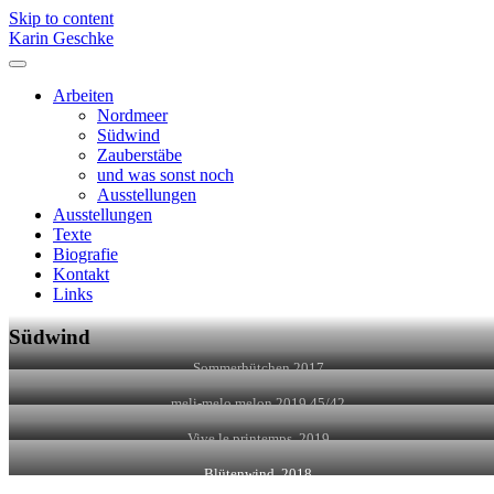
Skip to content
Karin Geschke
Arbeiten
Nordmeer
Südwind
Zauberstäbe
und was sonst noch
Ausstellungen
Ausstellungen
Texte
Biografie
Kontakt
Links
Südwind
Sommerhütchen 2017
meli-melo melon 2019 45/42
Vive le printemps, 2019
Blütenwind, 2018