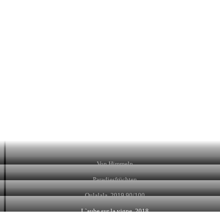
Von Himmeln
Paradiesfrüchten
Oulalala, 2019 90/100
L`aube sur la vigne, 2018