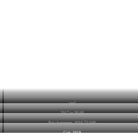
und
2017 je 30/40
Bal champetre, 2016 75/100
Ciel, 2019